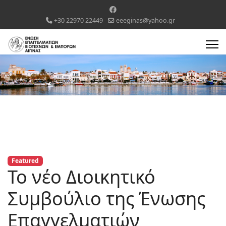
+30 22970 22449
eeeginas@yahoo.gr
Featured
Το νέο Διοικητικό
Συμβούλιο της Ένωσης
Επαγγελματιών