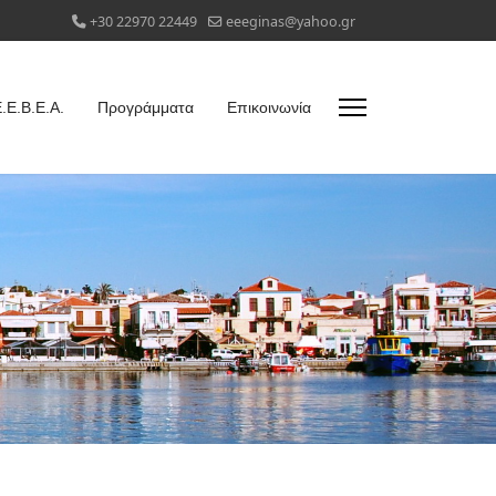
+30 22970 22449
eeeginas@yahoo.gr
.Ε.Β.Ε.Α.
Προγράμματα
Επικοινωνία