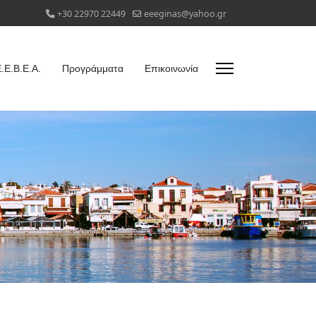
+30 22970 22449
eeeginas@yahoo.gr
.Ε.Β.Ε.Α.
Προγράμματα
Επικοινωνία