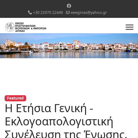
+30 22970 22449
eeeginas@yahoo.gr
Featured
H Ετήσια Γενική -
Εκλογοαπολογιστική
Συνέλευση της Ένωσης.