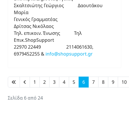
Σκαλτσιώτης Γεώργιος Δαουτάκου
Μαρία
Γενικός Γραμματέας
Δρίτσας Νικόλαος
Τηλ. επικοιν. Ένωσης Τηλ
Επικ.ShopSupport
22970 22449 2114061630,
6979452255 &
info@shopsupport.gr
1
2
3
4
5
6
7
8
9
10
Σελίδα 6 από 24