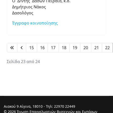
O Δ/ντής Δασών Πειραιά, κ.δ.
Δημήτριος Νάκος
Δασολόγος
Έγγραφο κοινοποίησης
15
16
17
18
19
20
21
22
Σελίδα 23 από 24
Αιακού 9 Αίγινα, 18010 - Τηλ: 22970 22449
© 2026 Ένωση Επαγγελματιών Βιοτεχνών και Εμπόρων