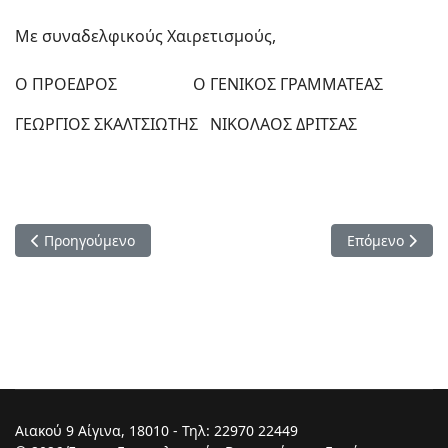
Με συναδελφικούς Χαιρετισμούς,
Ο ΠΡΟΕΔΡΟΣ Ο ΓΕΝΙΚΟΣ ΓΡΑΜΜΑΤΕΑΣ
ΓΕΩΡΓΙΟΣ ΣΚΑΛΤΣΙΩΤΗΣ ΝΙΚΟΛΑΟΣ ΔΡΙΤΣΑΣ
Προηγούμενο άρθρο: Οι συνδυασμοί για τις αρχαιρεσίες της 
Επόμενο άρθρο
Προηγούμενο
Επόμενο
Αιακού 9 Αίγινα, 18010 - Τηλ: 22970 22449