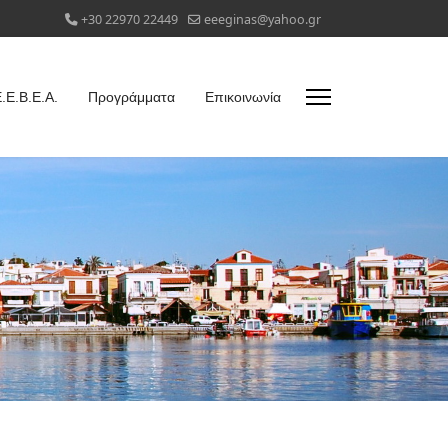
+30 22970 22449
eeeginas@yahoo.gr
.Ε.Β.Ε.Α.
Προγράμματα
Επικοινωνία