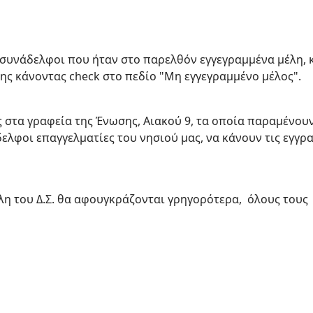
 συνάδελφοι που ήταν στο παρελθόν εγγεγραμμένα μέλη, 
σης κάνοντας check στο πεδίο "Μη εγγεγραμμένο μέλος".
ας στα γραφεία της Ένωσης, Αιακού 9, τα οποία παραμένο
δελφοι επαγγελματίες του νησιού μας, να κάνουν τις εγγρ
λη του Δ.Σ. θα αφουγκράζονται γρηγορότερα, όλους του
ές εκπτώσεις 2017.