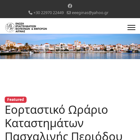
+30 22970 22449
eeeginas@yahoo.gr
Featured
Εορταστικό Ωράριο
Καταστημάτων
Πασχαλινής Περιόδου