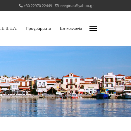
+30 22970 22449
eeeginas@yahoo.gr
.Ε.Β.Ε.Α.
Προγράμματα
Επικοινωνία