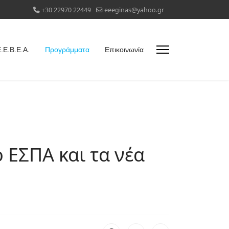
+30 22970 22449
eeeginas@yahoo.gr
.Ε.Β.Ε.Α.
Προγράμματα
Επικοινωνία
 ΕΣΠΑ και τα νέα