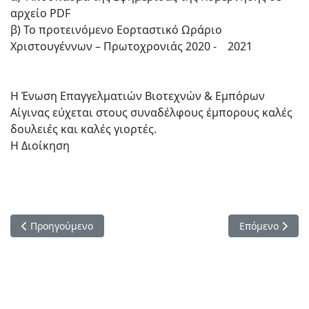
αρχείο PDF
β) Το προτεινόμενο Εορταστικό Ωράριο
Χριστουγέννων – Πρωτοχρονιάς 2020 - 2021
Η Ένωση Επαγγελματιών Βιοτεχνών & Εμπόρων
Αίγινας εύχεται στους συναδέλφους έμπορους καλές
δουλειές και καλές γιορτές.
Η Διοίκηση
Προηγούμενο άρθρο: ΔΗΛΩΣΗ ΠΡΟΕΔΡΟΥ Ε.Β.Ε.Π. & Π.Ε.Σ.Α. 
Επόμενο άρθρο
Προηγούμενο
Επόμενο