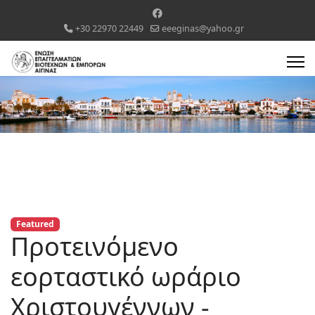
+30 22970 22449
eeeginas@yahoo.gr
Featured
Προτεινόμενο
εορταστικό ωράριο
Χριστουγέννων -