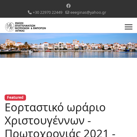
+30 22970 22449
eeeginas@yahoo.gr
Featured
Εορταστικό ωράριο
Χριστουγέννων -
Πρωτοχρονιάς 2021 -