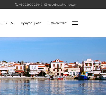
+30 22970 22449
eeeginas@yahoo.gr
.Ε.Β.Ε.Α.
Προγράμματα
Επικοινωνία